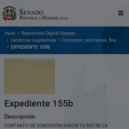
Comunidades
Inicio
Repositorio Digital SenadoRD
Iniciativas Legislativas
Contratos: préstamos, financiamientos, ejecución y adendum
Glosario
EXPEDIENTE 155B
Nosotros
Expediente 155b
Descripción
CONTRATO DE CONCESIÓN SUSCRITO ENTRE LA