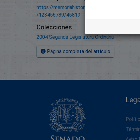
https://memoriahistorica.senadord.gob.do/han
/123456789/45819
Colecciones
2004 Segunda Legislatura Ordinaria
Página completa del artículo
Lega
Políti
Térmi
Aviso 