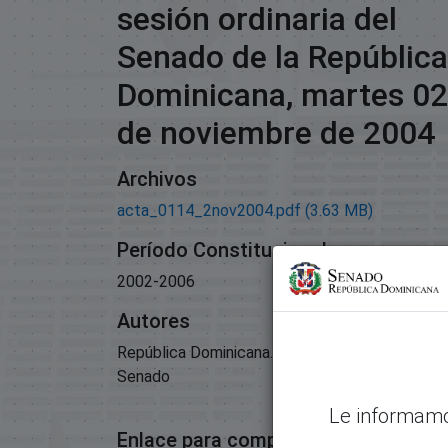
sesión ordinaria del
Senado de la República
Dominicana, martes 02
de noviembre de 2004
Archivos
acta_0114_2nov2004.pdf
(3.63 MB)
Período Constitucional
2002-2006
Autores
República Dominicana. Congreso Nacional.
Senado
Le informamo
Enlace para compartir este artículo