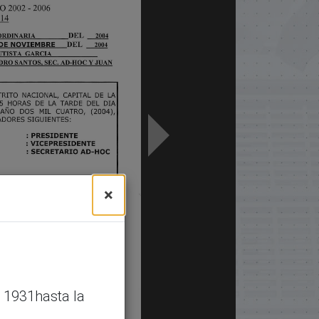
×
 1931hasta la