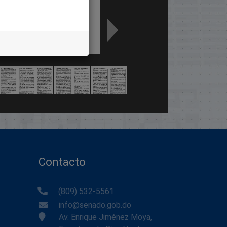
Contacto
(809) 532-5561
info@senado.gob.do
Av. Enrique Jiménez Moya,