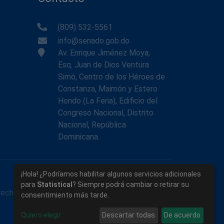
(809) 532-5561
info@senado.gob.do
Av. Enrique Jiménez Moya,
Esq. Juan de Dios Ventura
Simó, Centro de los Héroes de
Constanza, Maimón y Estero
Hondo (La Feria), Edificio del
Congreso Nacional, Distrito
Nacional, República
Dominicana.
¡Hola! ¿Podríamos habilitar algunos servicios adicionales
para
Statistical
? Siempre podrá cambiar o retirar su
rechos reservados.
consentimiento más tarde.
Quiero elegir
Descartar todas
De acuerdo