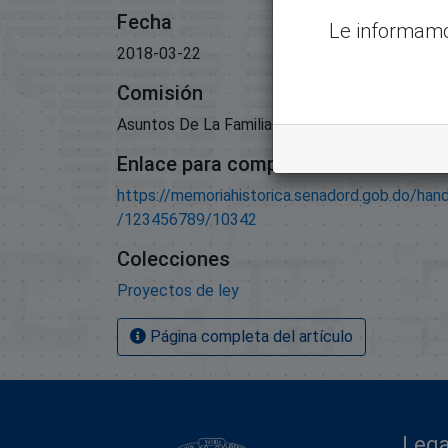
Fecha
Le informamo
2018-03-22
Comisión
Asuntos De La Familia Y Equidad De Género;
Enlace para compartir este artículo
https://memoriahistorica.senadord.gob.do/han
/123456789/10342
Colecciones
Proyectos de ley
Página completa del artículo
Lega