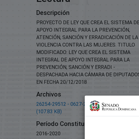
Descripción
PROYECTO DE LEY QUE CREA EL SISTEMA D
APOYO INTEGRAL PARA LA PREVENCIÓN,
ATENCIÓN, SANCIÓN Y ERRADICACIÓN DE LA
VIOLENCIA CONTRA LAS MUJERES. TITULO
MODIFICADO: LEY QUE CREA EL SISTEMA
INTEGRAL DE APOYO INTEGRAL PARA LA
PREVENCIÓN, SANCIÓN Y ERRADI -
DESPACHADA HACIA CÁMARA DE DIPUTADO
EN FECHA 20/12/2018
Archivos
26254-29512 - 0627-2018 Primera Lectura.pd
(107.83 KB)
Período Constitucional
2016-2020