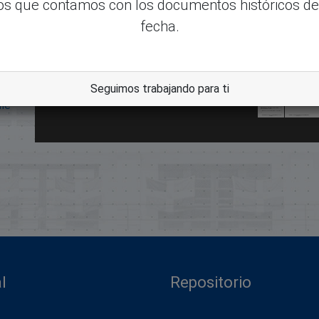
s que contamos con los documentos históricos de
fecha.
Seguimos trabajando para ti
dle
l
Repositorio