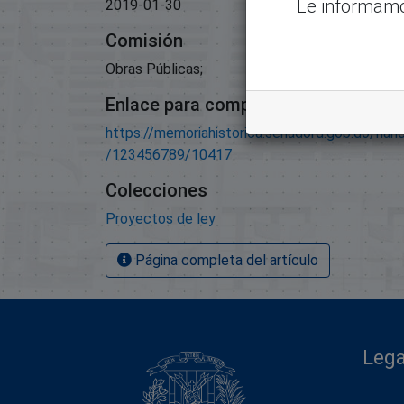
Le informamo
2019-01-30
Comisión
Obras Públicas;
Enlace para compartir este artículo
https://memoriahistorica.senadord.gob.do/han
/123456789/10417
Colecciones
Proyectos de ley
Página completa del artículo
Lega