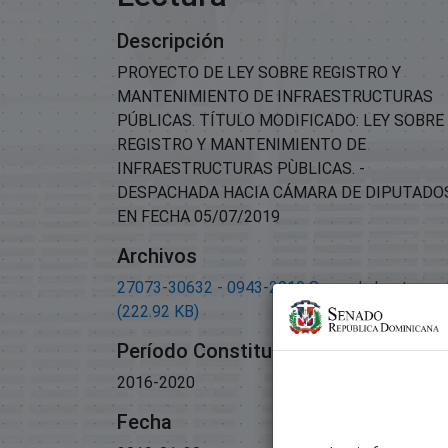
Descripción
PROYECTO DE LEY SOBRE REGISTRO Y
MANTENIMIENTO DE INFRAESTRUCTURAS
PÚBLICAS. TÍTULO MODIFICADO: LEY SOBRE
REGISTRO Y MANTENIMIENTO DE
INFRAESTRUCTURAS PÙBLICAS. -
DESPACHADA HACIA CÁMARA DE DIPUTADO
EN FECHA 05/07/2019
Archivos
27073-30632 - 0943-2019 Segunda Lectura.p
(222.92 KB)
Período Constitucional
2016-2020
Fecha