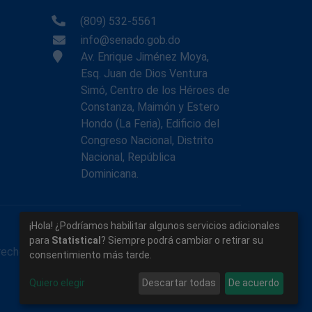
(809) 532-5561
info@senado.gob.do
Av. Enrique Jiménez Moya,
Esq. Juan de Dios Ventura
Simó, Centro de los Héroes de
Constanza, Maimón y Estero
Hondo (La Feria), Edificio del
Congreso Nacional, Distrito
Nacional, República
Dominicana.
¡Hola! ¿Podríamos habilitar algunos servicios adicionales
para
Statistical
? Siempre podrá cambiar o retirar su
rechos reservados.
consentimiento más tarde.
Quiero elegir
Descartar todas
De acuerdo