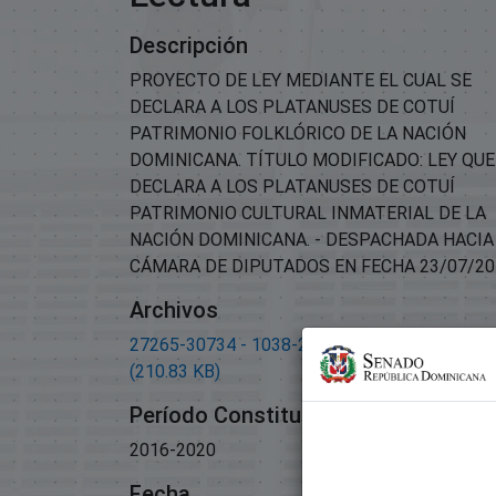
Descripción
PROYECTO DE LEY MEDIANTE EL CUAL SE
DECLARA A LOS PLATANUSES DE COTUÍ
PATRIMONIO FOLKLÓRICO DE LA NACIÓN
DOMINICANA. TÍTULO MODIFICADO: LEY QUE
DECLARA A LOS PLATANUSES DE COTUÍ
PATRIMONIO CULTURAL INMATERIAL DE LA
NACIÓN DOMINICANA. - DESPACHADA HACIA
CÁMARA DE DIPUTADOS EN FECHA 23/07/20
Archivos
27265-30734 - 1038-2019 Segunda Lectura.p
(210.83 KB)
Período Constitucional
2016-2020
Fecha