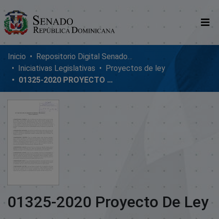
Comunidades
Inicio
Repositorio Digital SenadoRD
Iniciativas Legislativas
Proyectos de ley
Glosario
01325-2020 PROYECTO DE LEY
Nosotros
01325-2020 Proyecto De Ley