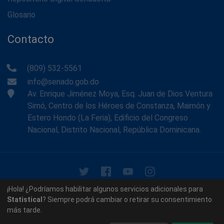
Glosario
Contacto
(809) 532-5561
info@senado.gob.do
Av. Enrique Jiménez Moya, Esq. Juan de Dios Ventura
Simó, Centro de los Héroes de Constanza, Maimón y
Estero Hondo (La Feria), Edificio del Congreso
Nacional, Distrito Nacional, República Dominicana.
© 2026 - Memoria Histórica del Senado de la República
¡Hola! ¿Podríamos habilitar algunos servicios adicionales para
Dominicana. Todos los derechos reservados.
Statistical
? Siempre podrá cambiar o retirar su consentimiento
más tarde.
Contáctenos
Acerca de nosotros