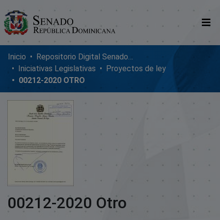
Comunidades
Inicio
Repositorio Digital SenadoRD
Iniciativas Legislativas
Proyectos de ley
Glosario
00212-2020 OTRO
Nosotros
00212-2020 Otro