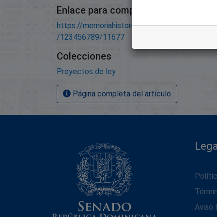
Enlace para compartir este artículo
https://memoriahistorica.senadord.gob.do/han
/123456789/11677
Colecciones
Proyectos de ley
Página completa del artículo
Lega
Políti
Térmi
Aviso 