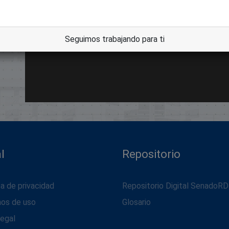
dle
Seguimos trabajando para ti
l
Repositorio
ca de privacidad
Repositorio Digital SenadoRD
nos de uso
Glosario
legal