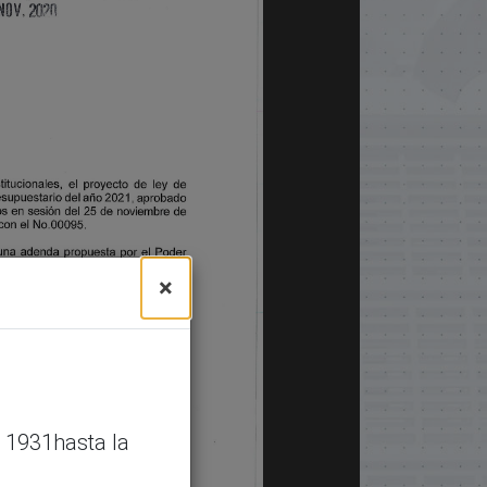
×
 1931hasta la