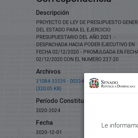
Descripción
PROYECTO DE LEY DE PRESUPUESTO GENER
DEL ESTADO PARA EL EJERCICIO
PRESUPUESTARIO DEL AÑO 2021. -
DESPACHADA HACIA PODER EJECUTIVO EN
FECHA 02/12/2020 - PROMULGADA EN FECH
02/12/2020 CON EL NUMERO 237-20
Archivos
31084-33339 - 00334-2020 Correspondencia.
(320.05 KB)
Período Constitucional
2020-2024
Fecha
Le informamo
2020-12-01