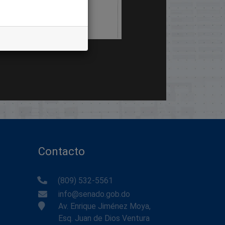
Contacto
(809) 532-5561
info@senado.gob.do
Av. Enrique Jiménez Moya,
Esq. Juan de Dios Ventura