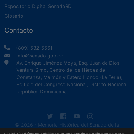
Repositorio Digital SenadoRD
Glosario
Contacto
(809) 532-5561
info@senado.gob.do
Av. Enrique Jiménez Moya, Esq. Juan de Dios
Ventura Simó, Centro de los Héroes de
Constanza, Maimón y Estero Hondo (La Feria),
Edificio del Congreso Nacional, Distrito Nacional,
República Dominicana.
© 2026 - Memoria Histórica del Senado de la
República Dominicana. Todos los derechos
¡Hola! ¿Podríamos habilitar algunos servicios adicionales para