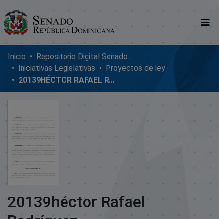
Comunidades
Inicio
Repositorio Digital SenadoRD
Iniciativas Legislativas
Proyectos de ley
Glosario
20139HÉCTOR RAFAEL RODRÍGUEZ
Nosotros
20139héctor Rafael