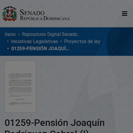
Comunidades
Inicio
Repositorio Digital SenadoRD
Iniciativas Legislativas
Proyectos de ley
Glosario
01259-PENSIÓN JOAQUÍN RODRÍGUEZ CABRAL (I)
Nosotros
01259-Pensión Joaquín