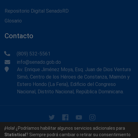
Repositorio Digital SenadoRD
Glosario
Contacto
(809) 532-5561
info@senado.gob.do
Av. Enrique Jiménez Moya, Esq. Juan de Dios Ventura
Simó, Centro de los Héroes de Constanza, Maimón y
Estero Hondo (La Feria), Edificio del Congreso
Nacional, Distrito Nacional, República Dominicana.
© 2026 - Memoria Histórica del Senado de la República
¡Hola! ¿Podríamos habilitar algunos servicios adicionales para
Dominicana. Todos los derechos reservados.
Statistical
? Siempre podrá cambiar o retirar su consentimiento