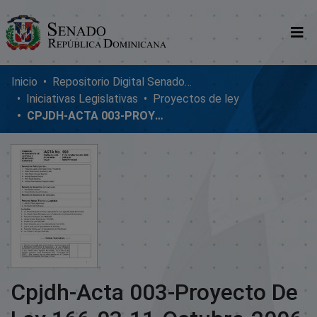
Comunidades
Inicio
Repositorio Digital SenadoRD
Iniciativas Legislativas
Proyectos de ley
Glosario
CPJDH-ACTA 003-PROYECTO DE LEY 166-03-11-OCTUBRE-2006
Nosotros
Cpjdh-Acta 003-Proyecto De