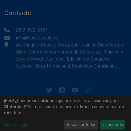
Contacto
(809) 532-5561
info@senado.gob.do
Av. Enrique Jiménez Moya, Esq. Juan de Dios Ventura
Simó, Centro de los Héroes de Constanza, Maimón y
Estero Hondo (La Feria), Edificio del Congreso
Nacional, Distrito Nacional, República Dominicana.
© 2026 - Memoria Histórica del Senado de la República
¡Hola! ¿Podríamos habilitar algunos servicios adicionales para
Dominicana. Todos los derechos reservados.
Statistical
? Siempre podrá cambiar o retirar su consentimiento
más tarde.
Contáctenos
Acerca de nosotros
Quiero elegir
Descartar todas
De acuerdo