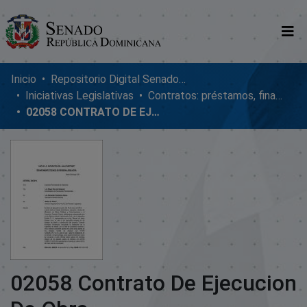
Comunidades
Inicio
Repositorio Digital SenadoRD
Iniciativas Legislativas
Contratos: préstamos, financiamientos, ejecución y adendum
Glosario
02058 CONTRATO DE EJECUCION DE OBRA
Nosotros
02058 Contrato De Ejecucion