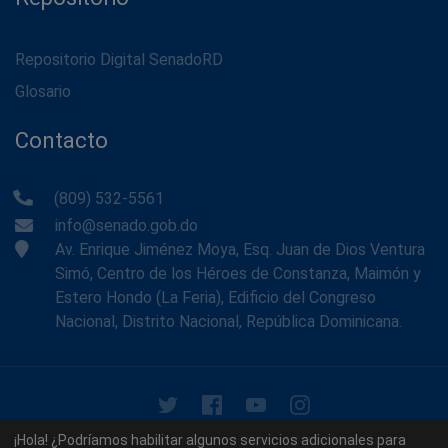
Repositorio Digital SenadoRD
Glosario
Contacto
(809) 532-5561
info@senado.gob.do
Av. Enrique Jiménez Moya, Esq. Juan de Dios Ventura
Simó, Centro de los Héroes de Constanza, Maimón y
Estero Hondo (La Feria), Edificio del Congreso
Nacional, Distrito Nacional, República Dominicana.
© 2026 - Memoria Histórica del Senado de la República
¡Hola! ¿Podríamos habilitar algunos servicios adicionales para