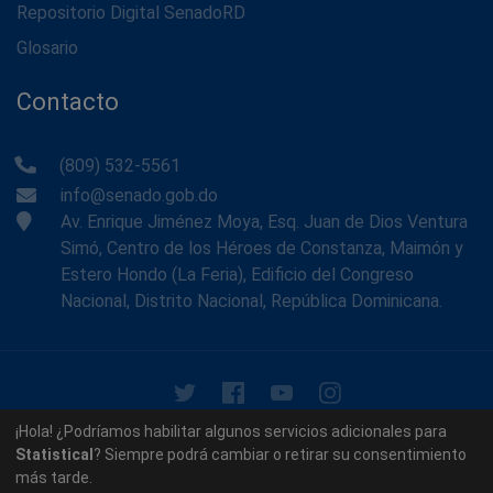
Repositorio Digital SenadoRD
Glosario
Contacto
(809) 532-5561
info@senado.gob.do
Av. Enrique Jiménez Moya, Esq. Juan de Dios Ventura
Simó, Centro de los Héroes de Constanza, Maimón y
Estero Hondo (La Feria), Edificio del Congreso
Nacional, Distrito Nacional, República Dominicana.
© 2026 - Memoria Histórica del Senado de la República
¡Hola! ¿Podríamos habilitar algunos servicios adicionales para
Dominicana. Todos los derechos reservados.
Statistical
? Siempre podrá cambiar o retirar su consentimiento
más tarde.
Contáctenos
Acerca de nosotros