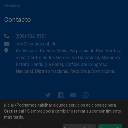
Glosario
Contacto
(809) 532-5561
info@senado.gob.do
Av. Enrique Jiménez Moya, Esq. Juan de Dios Ventura
Simó, Centro de los Héroes de Constanza, Maimón y
Estero Hondo (La Feria), Edificio del Congreso
Nacional, Distrito Nacional, República Dominicana.
© 2026 - Memoria Histórica del Senado de la República
¡Hola! ¿Podríamos habilitar algunos servicios adicionales para
Dominicana. Todos los derechos reservados.
Statistical
? Siempre podrá cambiar o retirar su consentimiento
más tarde.
Contáctenos
Acerca de nosotros