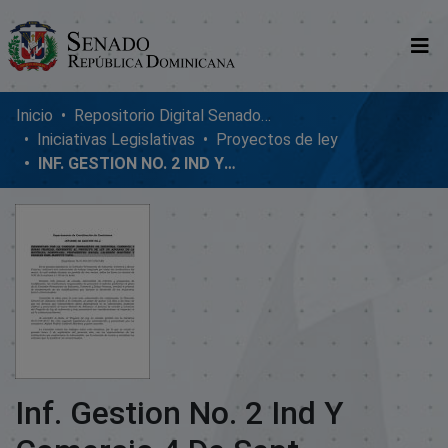
Comunidades
Inicio
Repositorio Digital SenadoRD
Iniciativas Legislativas
Proyectos de ley
Glosario
INF. GESTION NO. 2 IND Y COMERCIO 4 DE SEPT
Nosotros
Inf. Gestion No. 2 Ind Y