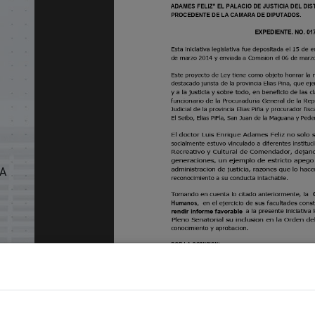
IA
on