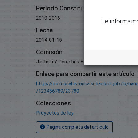
Período Constitucional
2010-2016
Le informamo
Fecha
2014-01-15
Comisión
Justicia Y Derechos Humanos
Enlace para compartir este artículo
https://memoriahistorica.senadord.gob.do/han
/123456789/23780
Colecciones
Proyectos de ley
Página completa del artículo