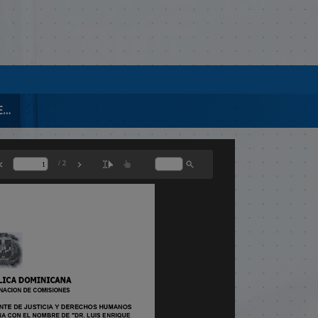
01710 INF-FAV PROY. DESIGANCION PALACIO JUSTICA DR. LUIS E. ADAMES