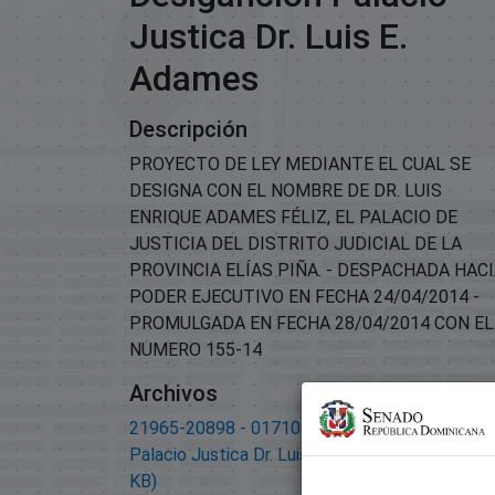
Justica Dr. Luis E.
Adames
Descripción
PROYECTO DE LEY MEDIANTE EL CUAL SE
DESIGNA CON EL NOMBRE DE DR. LUIS
ENRIQUE ADAMES FÉLIZ, EL PALACIO DE
JUSTICIA DEL DISTRITO JUDICIAL DE LA
PROVINCIA ELÍAS PIÑA. - DESPACHADA HAC
PODER EJECUTIVO EN FECHA 24/04/2014 -
PROMULGADA EN FECHA 28/04/2014 CON EL
NUMERO 155-14
Archivos
21965-20898 - 01710 INF-FAV Proy. desiganci
Palacio Justica Dr. Luis E. Adames.pdf
(202.54
KB)