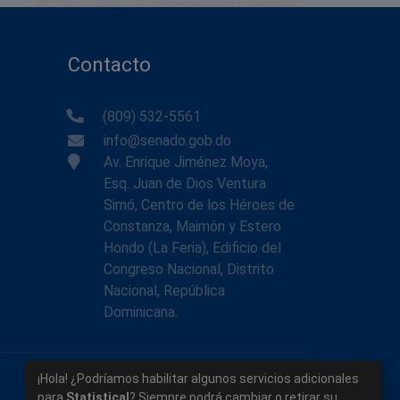
Contacto
(809) 532-5561
info@senado.gob.do
Av. Enrique Jiménez Moya,
Esq. Juan de Dios Ventura
Simó, Centro de los Héroes de
Constanza, Maimón y Estero
Hondo (La Feria), Edificio del
Congreso Nacional, Distrito
Nacional, República
Dominicana.
¡Hola! ¿Podríamos habilitar algunos servicios adicionales
para
Statistical
? Siempre podrá cambiar o retirar su