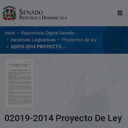
Comunidades
Inicio
Repositorio Digital SenadoRD
Iniciativas Legislativas
Proyectos de ley
Glosario
02019-2014 PROYECTO DE LEY
Nosotros
02019-2014 Proyecto De Ley