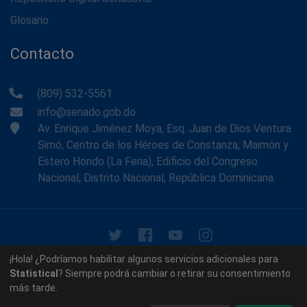
Glosario
Contacto
(809) 532-5561
info@senado.gob.do
Av. Enrique Jiménez Moya, Esq. Juan de Dios Ventura
Simó, Centro de los Héroes de Constanza, Maimón y
Estero Hondo (La Feria), Edificio del Congreso
Nacional, Distrito Nacional, República Dominicana.
© 2026 - Memoria Histórica del Senado de la República
¡Hola! ¿Podríamos habilitar algunos servicios adicionales para
Dominicana. Todos los derechos reservados.
Statistical
? Siempre podrá cambiar o retirar su consentimiento
más tarde.
Contáctenos
Acerca de nosotros