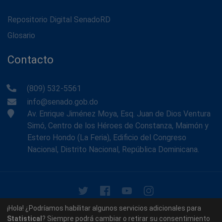
Repositorio Digital SenadoRD
Glosario
Contacto
(809) 532-5561
info@senado.gob.do
Av. Enrique Jiménez Moya, Esq. Juan de Dios Ventura
Simó, Centro de los Héroes de Constanza, Maimón y
Estero Hondo (La Feria), Edificio del Congreso
Nacional, Distrito Nacional, República Dominicana.
© 2026 - Memoria Histórica del Senado de la República
¡Hola! ¿Podríamos habilitar algunos servicios adicionales para
Dominicana. Todos los derechos reservados.
Statistical
? Siempre podrá cambiar o retirar su consentimiento