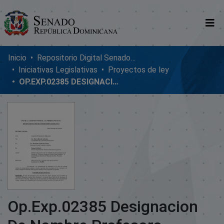
Comunidades
Inicio
Repositorio Digital SenadoRD
Iniciativas Legislativas
Proyectos de ley
Glosario
OP.EXP.02385 DESIGNACION DE NOMBRE PROFESORA ALTAGRACIA DISLA MAO
Nosotros
Op.Exp.02385 Designacion