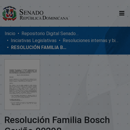
Comunidades
Inicio
Repositorio Digital SenadoRD
Iniciativas Legislativas
Resoluciones internas y bicamerales
Glosario
RESOLUCIÓN FAMILIA BOSCH GAVIÑO 00298
Nosotros
Resolución Familia Bosch