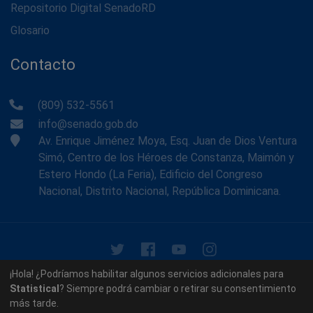
Repositorio Digital SenadoRD
Glosario
Contacto
(809) 532-5561
info@senado.gob.do
Av. Enrique Jiménez Moya, Esq. Juan de Dios Ventura
Simó, Centro de los Héroes de Constanza, Maimón y
Estero Hondo (La Feria), Edificio del Congreso
Nacional, Distrito Nacional, República Dominicana.
© 2026 - Memoria Histórica del Senado de la República
¡Hola! ¿Podríamos habilitar algunos servicios adicionales para
Dominicana. Todos los derechos reservados.
Statistical
? Siempre podrá cambiar o retirar su consentimiento
más tarde.
Contáctenos
Acerca de nosotros