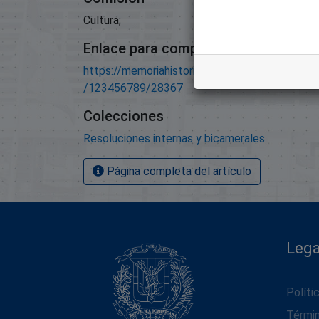
Cultura;
Enlace para compartir este artículo
https://memoriahistorica.senadord.gob.do/han
/123456789/28367
Colecciones
Resoluciones internas y bicamerales
Página completa del artículo
Lega
Políti
Térmi