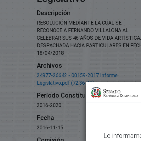
Descripción
RESOLUCIÓN MEDIANTE LA CUAL SE
RECONOCE A FERNANDO VILLALONA AL
CELEBRAR SUS 46 AÑOS DE VIDA ARTÍSTICA.
DESPACHADA HACIA PARTICULARES EN FEC
18/04/2018
Archivos
24977-26642 - 00159-2017 Informe
Legislativo.pdf
(72.36 KB)
Período Constitucional
2016-2020
Fecha
2016-11-15
Le informamo
Comisión