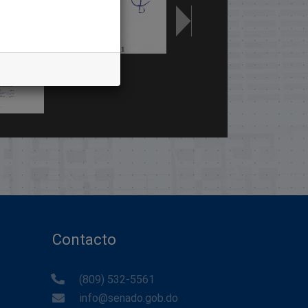
Contacto
(809) 532-5561
info@senado.gob.do