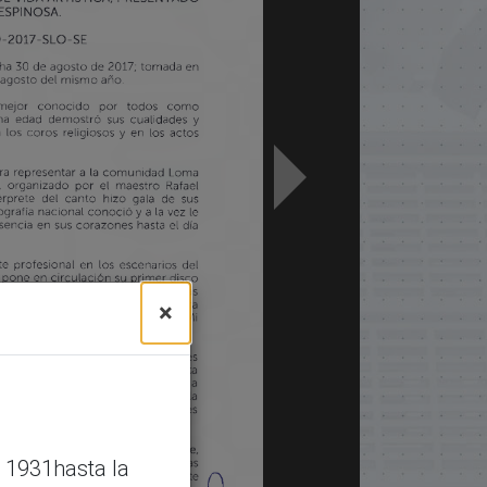
×
 1931hasta la