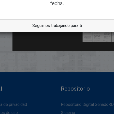
fecha.
dle
Seguimos trabajando para ti
l
Repositorio
ca de privacidad
Repositorio Digital SenadoRD
nos de uso
Glosario