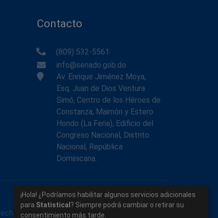
Contacto
(809) 532-5561
info@senado.gob.do
Av. Enrique Jiménez Moya,
Esq. Juan de Dios Ventura
Simó, Centro de los Héroes de
Constanza, Maimón y Estero
Hondo (La Feria), Edificio del
Congreso Nacional, Distrito
Nacional, República
Dominicana.
¡Hola! ¿Podríamos habilitar algunos servicios adicionales
para
Statistical
? Siempre podrá cambiar o retirar su
rechos reservados.
consentimiento más tarde.