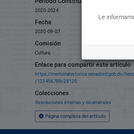
Período Constitucional
2020-2024
Le informamo
Fecha
2020-09-07
Comisión
Cultura;
Enlace para compartir este artículo
https://memoriahistorica.senadord.gob.do/han
/123456789/29125
Colecciones
Resoluciones internas y bicamerales
Página completa del artículo