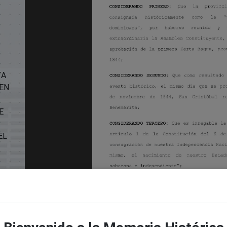
TA
 EN
E
EL
-