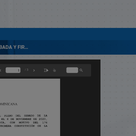
00093-APROBADA Y FIRMADA-RES. CELEBRACION SESION EN SAN CRISTOBAL