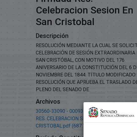
Celebracion Sesion En
San Cristobal
Descripción
RESOLUCIÓN MEDIANTE LA CUAL SE SOLICI
CELEBRACIÓN DE SESIÓN EXTRAORDINARIA
SAN CRISTÓBAL, CON MOTIVO DEL 176
ANIVERSARIO DE LA CONSTITUCIÓN DEL 6 D
NOVIEMBRE DEL 1844. TÍTULO MODIFICADO:
RESOLUCIÓN QUE APRUEBA EL TRASLADO D
PLENO DEL SENADO DE
Archivos
30560-33090 - 00093-APROBADA Y FIRMADA
RES. CELEBRACION SESION EN SAN
CRISTOBAL.pdf
(687.71 KB)