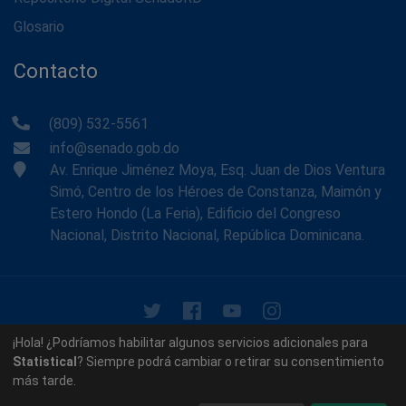
Glosario
Contacto
(809) 532-5561
info@senado.gob.do
Av. Enrique Jiménez Moya, Esq. Juan de Dios Ventura
Simó, Centro de los Héroes de Constanza, Maimón y
Estero Hondo (La Feria), Edificio del Congreso
Nacional, Distrito Nacional, República Dominicana.
© 2026 - Memoria Histórica del Senado de la República
¡Hola! ¿Podríamos habilitar algunos servicios adicionales para
Dominicana. Todos los derechos reservados.
Statistical
? Siempre podrá cambiar o retirar su consentimiento
más tarde.
Contáctenos
Acerca de nosotros