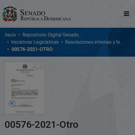
Comunidades
Inicio
Repositorio Digital SenadoRD
Iniciativas Legislativas
Resoluciones internas y bicamerales
Glosario
00576-2021-OTRO
Nosotros
00576-2021-Otro