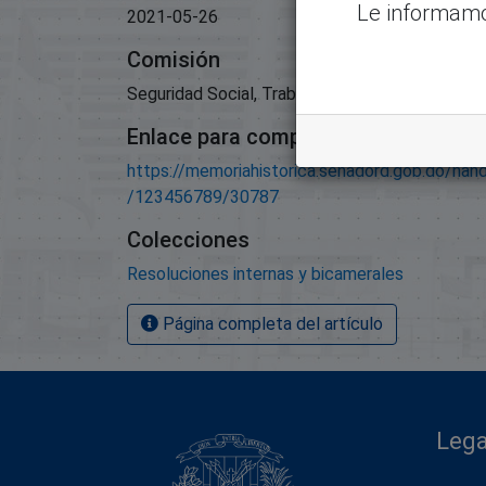
Le informamo
2021-05-26
Comisión
Seguridad Social, Trabajo Y Pensiones;
Enlace para compartir este artículo
https://memoriahistorica.senadord.gob.do/han
/123456789/30787
Colecciones
Resoluciones internas y bicamerales
Página completa del artículo
Lega