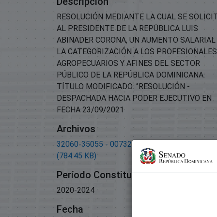
Descripción
RESOLUCIÓN MEDIANTE LA CUAL SE SOLICI
AL PRESIDENTE DE LA REPÚBLICA LUIS
ABINADER CORONA, UN AUMENTO SALARIAL
LA CATEGORIZACIÓN A LOS PROFESIONALES
AGROPECUARIOS Y AFINES DEL SECTOR
PÚBLICO DE LA REPÚBLICA DOMINICANA.
TÍTULO MODIFICADO: ‘’RESOLUCIÓN -
DESPACHADA HACIA PODER EJECUTIVO EN
FECHA 23/09/2021
Archivos
32060-35055 - 00732-2021-Resolucion.pdf
(784.45 KB)
Período Constitucional
2020-2024
Fecha