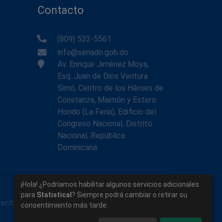
Contacto
(809) 532-5561
info@senado.gob.do
Av. Enrique Jiménez Moya,
Esq. Juan de Dios Ventura
Simó, Centro de los Héroes de
Constanza, Maimón y Estero
Hondo (La Feria), Edificio del
Congreso Nacional, Distrito
Nacional, República
Dominicana.
¡Hola! ¿Podríamos habilitar algunos servicios adicionales
para
Statistical
? Siempre podrá cambiar o retirar su
rechos reservados.
consentimiento más tarde.