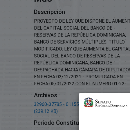
Descripción
PROYECTO DE LEY QUE DISPONE EL AUMEN
DEL CAPITAL SOCIAL DEL BANCO DE
RESERVAS DE LA REPÚBLICA DOMINICANA,
BANCO DE SERVICIOS MÚLTIPLES. TITULO
MODIFICADO: LEY QUE AUMENTA EL CAPITA
SOCIAL DEL BANCO DE RESERVAS DE LA
REPÚBLICA DOMINICANA, BANCO DE -
DESPACHADA HACIA CÁMARA DE DIPUTADO
EN FECHA 02/12/2021 - PROMULGADA EN
FECHA 05/01/2022 CON EL NUMERO 01-22
Archivos
32960-37785 - 01155-2021- Mensaje MDO.pd
(239.12 KB)
Período Constitucional