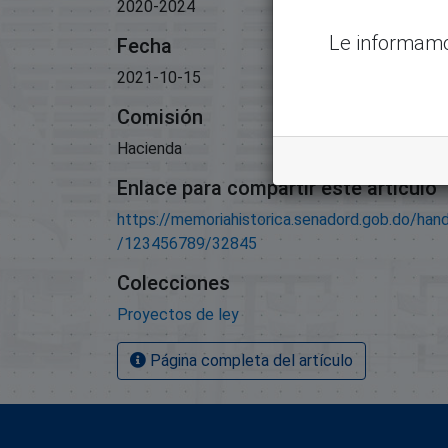
2020-2024
Le informamo
Fecha
2021-10-15
Comisión
Hacienda
Enlace para compartir este artículo
https://memoriahistorica.senadord.gob.do/han
/123456789/32845
Colecciones
Proyectos de ley
Página completa del artículo