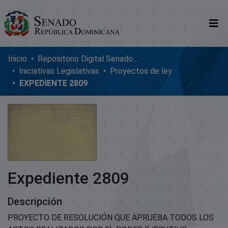
Comunidades
Inicio
Repositorio Digital SenadoRD
Iniciativas Legislativas
Proyectos de ley
Glosario
EXPEDIENTE 2809
Nosotros
Expediente 2809
Descripción
PROYECTO DE RESOLUCIÓN QUE APRUEBA TODOS LOS