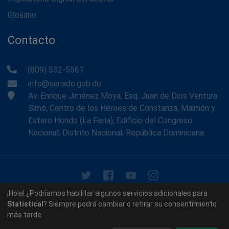
Glosario
Contacto
(809) 532-5561
info@senado.gob.do
Av. Enrique Jiménez Moya, Esq. Juan de Dios Ventura
Simó, Centro de los Héroes de Constanza, Maimón y
Estero Hondo (La Feria), Edificio del Congreso
Nacional, Distrito Nacional, República Dominicana.
© 2026 - Memoria Histórica del Senado de la República
¡Hola! ¿Podríamos habilitar algunos servicios adicionales para
Dominicana. Todos los derechos reservados.
Statistical
? Siempre podrá cambiar o retirar su consentimiento
más tarde.
Contáctenos
Acerca de nosotros