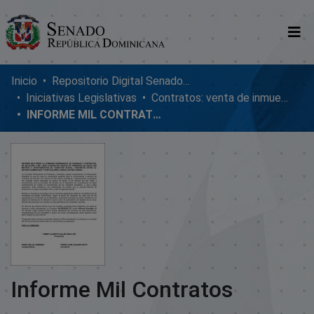
Comunidades
Inicio
Repositorio Digital SenadoRD
Iniciativas Legislativas
Contratos: venta de inmuebles, enmiendas y donaciones
Glosario
INFORME MIL CONTRATOS
Nosotros
Informe Mil Contratos