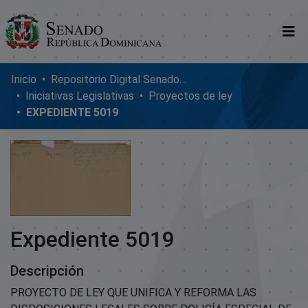
Comunidades
Inicio
Repositorio Digital SenadoRD
Iniciativas Legislativas
Proyectos de ley
Glosario
EXPEDIENTE 5019
Nosotros
Expediente 5019
Descripción
PROYECTO DE LEY QUE UNIFICA Y REFORMA LAS