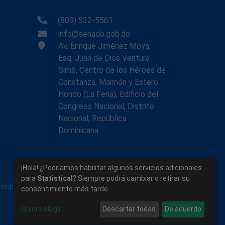
(809) 532-5561
info@senado.gob.do
Av. Enrique Jiménez Moya,
Esq. Juan de Dios Ventura
Simó, Centro de los Héroes de
Constanza, Maimón y Estero
Hondo (La Feria), Edificio del
Congreso Nacional, Distrito
Nacional, República
Dominicana.
¡Hola! ¿Podríamos habilitar algunos servicios adicionales
para
Statistical
? Siempre podrá cambiar o retirar su
rechos reservados.
consentimiento más tarde.
Quiero elegir
Descartar todas
De acuerdo