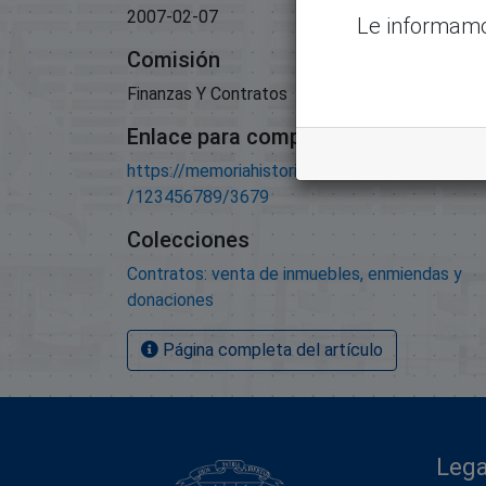
2007-02-07
Le informamo
Comisión
Finanzas Y Contratos
Enlace para compartir este artículo
https://memoriahistorica.senadord.gob.do/han
/123456789/3679
Colecciones
Contratos: venta de inmuebles, enmiendas y
donaciones
Página completa del artículo
Lega