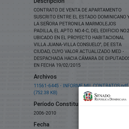
Descripción
CONTRATO DE VENTA DE APARTAMENTO
SUSCRITO ENTRE EL ESTADO DOMINICANO 
LA SEÑORA PETRONILA MARMOLEJOS
PADILLA, EL APTO. NO.4-C, DEL EDIFICIO NO.2
UBICADO EN EL PROYECTO HABITACIONAL
VILLA JUANA-VILLA CONSUELO", DE ESTA
CIUDAD, CUYO VALOR ACTUALIZADO MED -
DESPACHADA HACIA CÁMARA DE DIPUTADO
EN FECHA 19/02/2015
Archivos
11561-6445 - INFORME MIL CONTRATOS.pdf
(752.38 KB)
Período Constitucional
2006-2010
Fecha