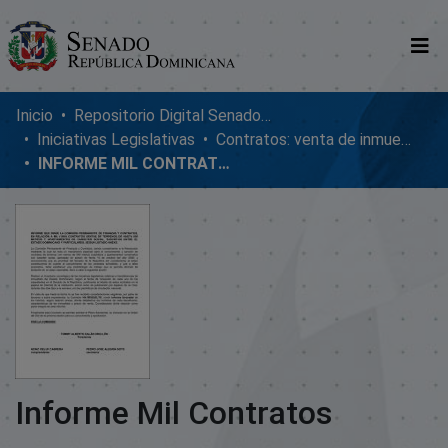
Comunidades
Inicio
Repositorio Digital SenadoRD
Iniciativas Legislativas
Contratos: venta de inmuebles, enmiendas y donaciones
Glosario
INFORME MIL CONTRATOS
Nosotros
Informe Mil Contratos