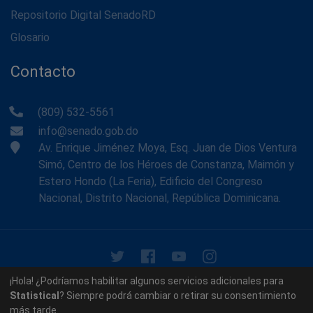
Repositorio Digital SenadoRD
Glosario
Contacto
(809) 532-5561
info@senado.gob.do
Av. Enrique Jiménez Moya, Esq. Juan de Dios Ventura
Simó, Centro de los Héroes de Constanza, Maimón y
Estero Hondo (La Feria), Edificio del Congreso
Nacional, Distrito Nacional, República Dominicana.
© 2026 - Memoria Histórica del Senado de la República
¡Hola! ¿Podríamos habilitar algunos servicios adicionales para
Dominicana. Todos los derechos reservados.
Statistical
? Siempre podrá cambiar o retirar su consentimiento
más tarde.