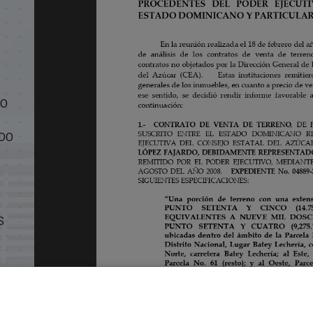
TO
ADO
S