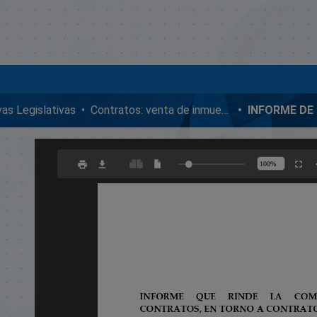
ivas Legislativas
Contratos: venta de inmuebles, enmiendas y donaciones