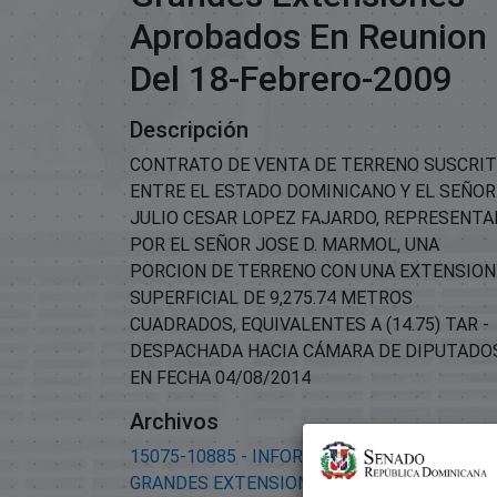
Aprobados En Reunion
Del 18-Febrero-2009
Descripción
CONTRATO DE VENTA DE TERRENO SUSCRI
ENTRE EL ESTADO DOMINICANO Y EL SEÑOR
JULIO CESAR LOPEZ FAJARDO, REPRESENT
POR EL SEÑOR JOSE D. MARMOL, UNA
PORCION DE TERRENO CON UNA EXTENSION
SUPERFICIAL DE 9,275.74 METROS
CUADRADOS, EQUIVALENTES A (14.75) TAR -
DESPACHADA HACIA CÁMARA DE DIPUTADO
EN FECHA 04/08/2014
Archivos
15075-10885 - INFORME DE TERRENOS
GRANDES EXTENSIONES-APROBADOS EN