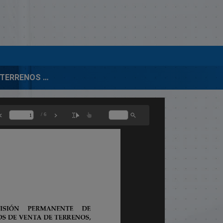
INFORME DE TERRENOS GRANDES EXTENSIONES-APROBADOS EN REUNION DEL 18-FEBRERO-2009