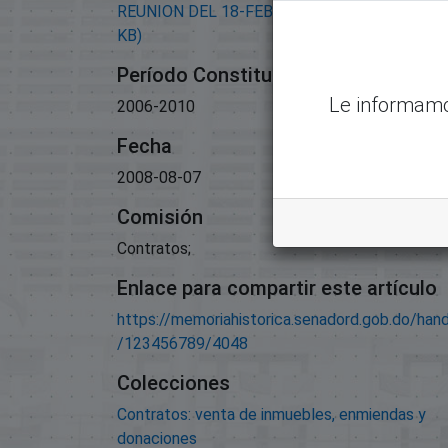
REUNION DEL 18-FEBRERO-2009.pdf
(299.94
KB)
Período Constitucional
Le informamo
2006-2010
Fecha
2008-08-07
Comisión
Contratos;
Enlace para compartir este artículo
https://memoriahistorica.senadord.gob.do/han
/123456789/4048
Colecciones
Contratos: venta de inmuebles, enmiendas y
donaciones