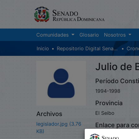
Comunidades
Glosario
Nosotros
Inicio
Repositorio Digital SenadoRD
Julio de 
Período Consti
1994-1998
Provincia
El Seibo
Archivos
legislador.jpg
(3.76
Enlace para co
KB)
https://memoriahi