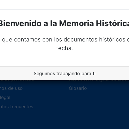
enadores
Bienvenido a la Memoria Históric
a del artículo
 que contamos con los documentos históricos d
fecha.
l
Repositorio
Seguimos trabajando para ti
ca de privacidad
Repositorio Digital Senado
nos de uso
Glosario
legal
ntas frecuentes