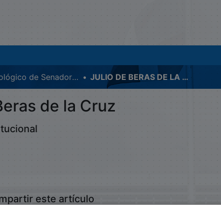
Cronológico de Senadores
JULIO DE BERAS DE LA CRUZ
Beras de la Cruz
tucional
mpartir este artículo
storica.senadord.gob.do/handle/123456789/40673