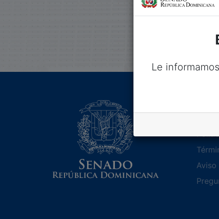
Colecciones
Cronológico de S
Página complet
Le informamos
Lega
Políti
Térmi
Aviso 
Pregu