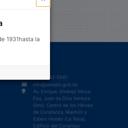
a
e 1931hasta la
Contacto
(809) 532-5561
RD
info@senado.gob.do
Av. Enrique Jiménez Moya,
Esq. Juan de Dios Ventura
Simó, Centro de los Héroes
de Constanza, Maimón y
Estero Hondo (La Feria),
Edificio del Congreso