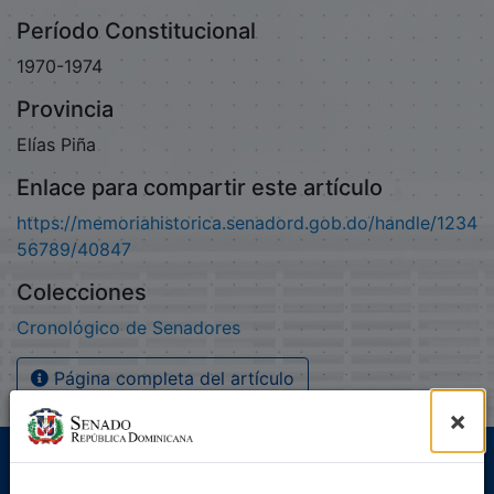
Período Constitucional
1970-1974
Provincia
Elías Piña
Enlace para compartir este artículo
https://memoriahistorica.senadord.gob.do/handle/1234
56789/40847
Colecciones
Cronológico de Senadores
Página completa del artículo
×