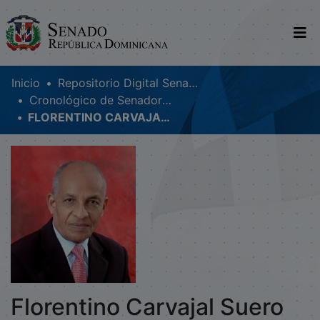
Comunidades
Inicio
Repositorio Digital SenadoRD
Cronológico de Senadores
Glosario
FLORENTINO CARVAJAL SUERO
Nosotros
Florentino Carvajal Suero