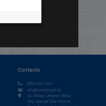
Contacto
(809) 532-5561
info@senado.gob.do
Av. Enrique Jiménez Moya,
Esq. Juan de Dios Ventura