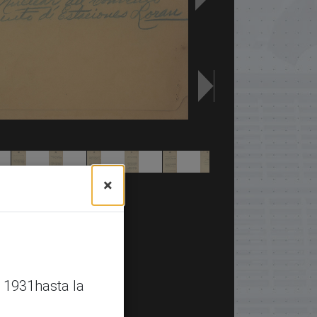
×
 1931hasta la