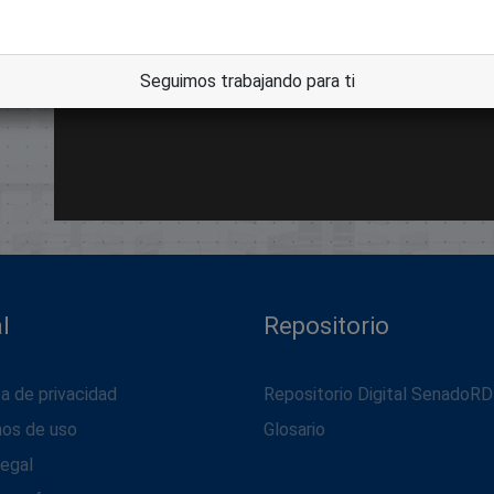
Seguimos trabajando para ti
l
Repositorio
ca de privacidad
Repositorio Digital SenadoRD
nos de uso
Glosario
legal