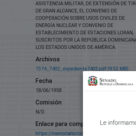
ASISTENCIA MILITAR, DE EXTENSIÓN DE TI
DE GRAN ALCANCE, EL CONVENIO DE
COOPERACIÓN SOBRE USOS CIVILES DE
ENERGÍA NUCLEAR Y CONVENIO DE
ESTABLECIMIENTO DE ESTACIONES LORAN,
SUSCRITOS POR LA REPÚBLICA DOMINICAN
LOS ESTADOS UNIDOS DE AMÉRICA.
Archivos
7374_7402_expediente7402.pdf
(9.52 MB)
Fecha
18/06/1958
Comisión
N/D
Le informamo
Enlace para compartir este artículo
https://memoriahistorica.senadord.gob.do/han