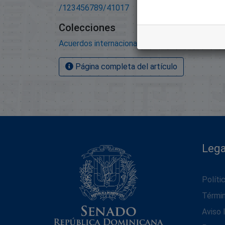
/123456789/41017
Colecciones
Acuerdos internacionales
Página completa del artículo
Lega
Políti
Térmi
Aviso 