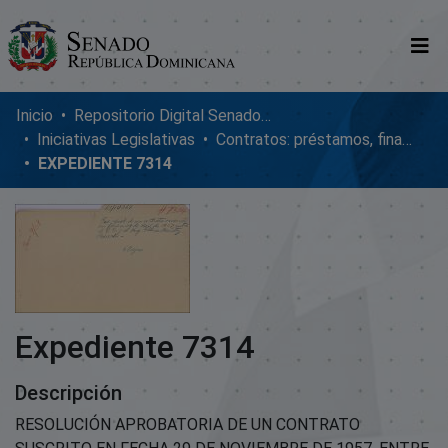
Comunidades
Inicio
Repositorio Digital SenadoRD
Iniciativas Legislativas
Contratos: préstamos, financiamientos, ejecución y adendum
Glosario
EXPEDIENTE 7314
Nosotros
Expediente 7314
Descripción
RESOLUCIÓN APROBATORIA DE UN CONTRATO