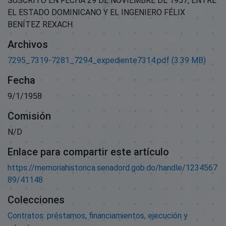
SUSCRITO EN FECHA 29 DE NOVIEMBRE DE 1957, ENTRE
EL ESTADO DOMINICANO Y EL INGENIERO FÉLIX
BENÍTEZ REXACH.
Archivos
7295_7319-7281_7294_expediente7314.pdf
(3.39 MB)
Fecha
9/1/1958
Comisión
N/D
Enlace para compartir este artículo
https://memoriahistorica.senadord.gob.do/handle/1234567
89/41148
Colecciones
Contratos: préstamos, financiamientos, ejecución y