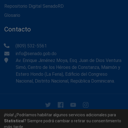
Repositorio Digital SenadoRD
Glosario
Contacto
(809) 532-5561
info@senado.gob.do
Av. Enrique Jiménez Moya, Esq. Juan de Dios Ventura
Simó, Centro de los Héroes de Constanza, Maimón y
Estero Hondo (La Feria), Edificio del Congreso
Nacional, Distrito Nacional, República Dominicana.
© 2026 - Memoria Histórica del Senado de la República
¡Hola! ¿Podríamos habilitar algunos servicios adicionales para
Dominicana. Todos los derechos reservados.
Statistical
? Siempre podrá cambiar o retirar su consentimiento
más tarde.