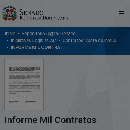
Comunidades
Inicio
Repositorio Digital SenadoRD
Iniciativas Legislativas
Contratos: venta de inmuebles, enmiendas y donaciones
Glosario
INFORME MIL CONTRATOS
Nosotros
Informe Mil Contratos