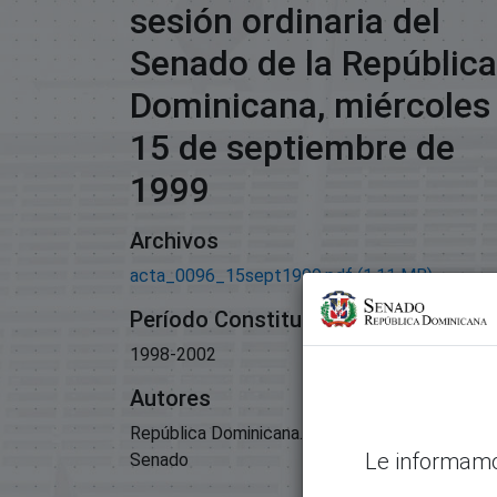
sesión ordinaria del
Senado de la República
Dominicana, miércoles
15 de septiembre de
1999
Archivos
acta_0096_15sept1999.pdf
(1.11 MB)
Período Constitucional
1998-2002
Autores
República Dominicana. Congreso Nacional.
Le informamo
Senado