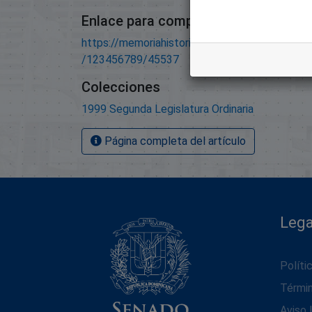
Enlace para compartir este artículo
https://memoriahistorica.senadord.gob.do/han
/123456789/45537
Colecciones
1999 Segunda Legislatura Ordinaria
Página completa del artículo
Lega
Políti
Térmi
Aviso 