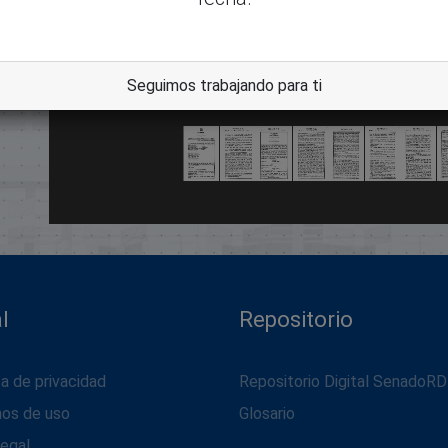
dle
Seguimos trabajando para ti
l
Repositorio
ca de privacidad
Repositorio Digital SenadoRD
nos de uso
Glosario
legal