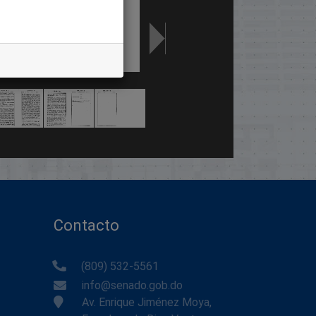
Contacto
(809) 532-5561
info@senado.gob.do
Av. Enrique Jiménez Moya,