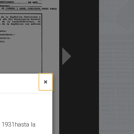
×
 1931hasta la