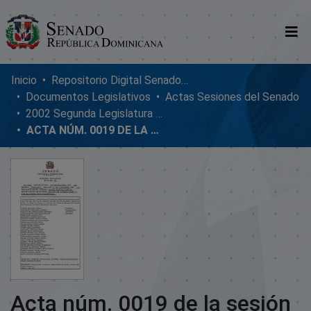
Comunidades
Inicio
Repositorio Digital SenadoRD
Documentos Legislativos
Actas Sesiones del Senado
Glosario
2002 Segunda Legislatura Ordinaria
ACTA NÚM. 0019 DE LA SESIÓN ORDINARIA DEL SENADO DE LA REPÚBLICA DOMINICANA, MIÉRCOLES 11 DE DICIEMBRE DE 2002
Nosotros
Acta núm. 0019 de la sesión