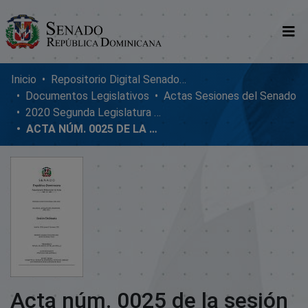
Comunidades
Inicio
Repositorio Digital SenadoRD
Documentos Legislativos
Actas Sesiones del Senado
Glosario
2020 Segunda Legislatura Ordinaria
ACTA NÚM. 0025 DE LA SESIÓN ORDINARIA DEL SENADO DE LA REPÚBLICA DOMINICANA, JUEVES 07 DE ENERO DE 2021
Nosotros
Acta núm. 0025 de la sesión