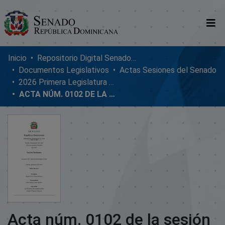
Comunidades
Inicio
Repositorio Digital SenadoRD
Documentos Legislativos
Actas Sesiones del Senado
Glosario
2026 Primera Legislatura Ordinaria
ACTA NÚM. 0102 DE LA SESIÓN ORDINARIA DEL SENADO DE LA REPÚBLICA DOMINICANA, MIÉRCOLES 04 DE MARZO DE 2026
Nosotros
Acta núm. 0102 de la sesión