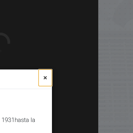
×
 1931hasta la