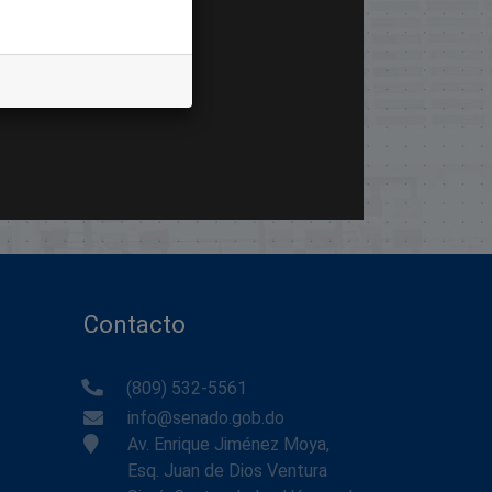
Contacto
(809) 532-5561
info@senado.gob.do
Av. Enrique Jiménez Moya,
Esq. Juan de Dios Ventura