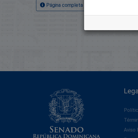
Página completa del artículo
Lega
Políti
Térmi
Aviso 