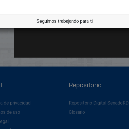
Seguimos trabajando para ti
l
Repositorio
ca de privacidad
Repositorio Digital SenadoRD
nos de uso
Glosario
legal