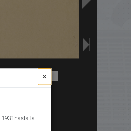
×
 1931hasta la