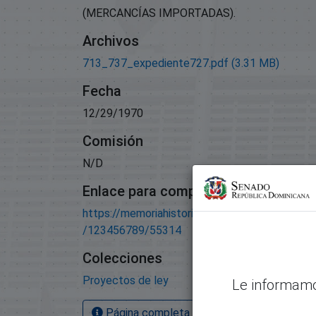
(MERCANCÍAS IMPORTADAS).
Archivos
713_737_expediente727.pdf
(3.31 MB)
Fecha
12/29/1970
Comisión
N/D
Enlace para compartir este artículo
https://memoriahistorica.senadord.gob.do/han
/123456789/55314
Colecciones
Proyectos de ley
Le informamo
Página completa del artículo