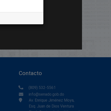
Contacto
(809) 532-5561
info@senado.gob.do
Av. Enrique Jiménez Moya,
Esq. Juan de Dios Ventura