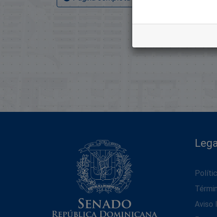
Lega
Políti
Térmi
Aviso 