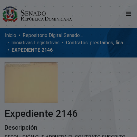
Comunidades
Inicio
Repositorio Digital SenadoRD
Iniciativas Legislativas
Contratos: préstamos, financiamientos, ejecución y adendum
Glosario
EXPEDIENTE 2146
Nosotros
Expediente 2146
Descripción