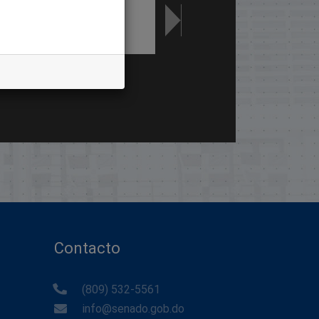
Contacto
(809) 532-5561
info@senado.gob.do