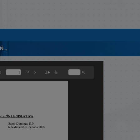
00900-P. ORLANDO B. AÑIL P.