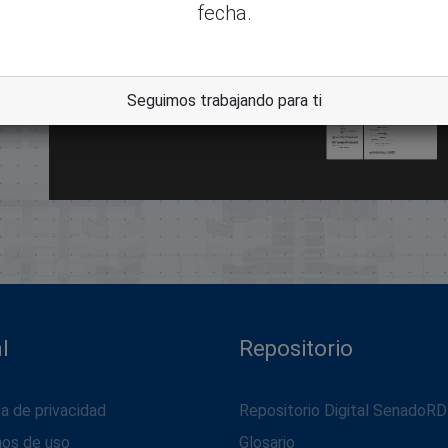
fecha.
dle
Seguimos trabajando para ti
l
Repositorio
ca de privacidad
Repositorio Digital SenadoRD
nos de uso
Glosario