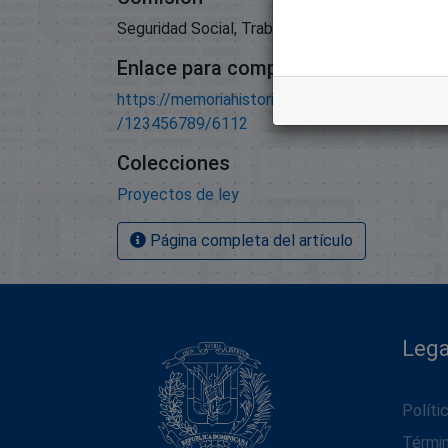
Seguridad Social, Trabajo Y Pensiones
Enlace para compartir este artículo
https://memoriahistorica.senadord.gob.do/han
/123456789/6112
Colecciones
Proyectos de ley
Página completa del artículo
Lega
Políti
Térmi