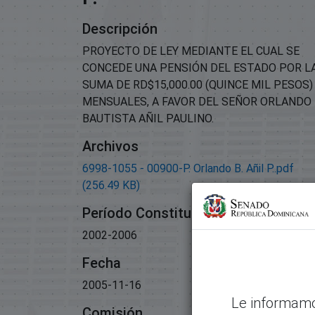
Descripción
PROYECTO DE LEY MEDIANTE EL CUAL SE
CONCEDE UNA PENSIÓN DEL ESTADO POR L
SUMA DE RD$15,000.00 (QUINCE MIL PESOS)
MENSUALES, A FAVOR DEL SEÑOR ORLANDO
BAUTISTA AÑIL PAULINO.
Archivos
6998-1055 - 00900-P. Orlando B. Añil P..pdf
(256.49 KB)
Período Constitucional
2002-2006
Fecha
2005-11-16
Le informamo
Comisión