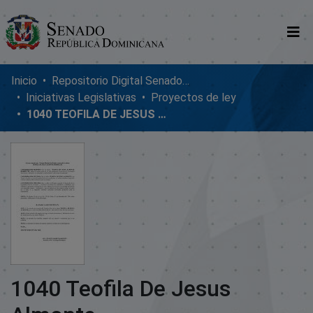
Comunidades
Inicio
Repositorio Digital SenadoRD
Iniciativas Legislativas
Proyectos de ley
Glosario
1040 TEOFILA DE JESUS ALMONTE
Nosotros
1040 Teofila De Jesus