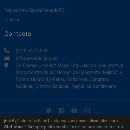
Repositorio Digital SenadoRD
Glosario
Contacto
(809) 532-5561
info@senado.gob.do
Av. Enrique Jiménez Moya, Esq. Juan de Dios Ventura
Simó, Centro de los Héroes de Constanza, Maimón y
Estero Hondo (La Feria), Edificio del Congreso
Nacional, Distrito Nacional, República Dominicana.
© 2026 - Memoria Histórica del Senado de la República
¡Hola! ¿Podríamos habilitar algunos servicios adicionales para
Dominicana. Todos los derechos reservados.
Statistical
? Siempre podrá cambiar o retirar su consentimiento