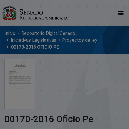
Comunidades
Inicio
Repositorio Digital SenadoRD
Iniciativas Legislativas
Proyectos de ley
Glosario
00170-2016 OFICIO PE
Nosotros
00170-2016 Oficio Pe