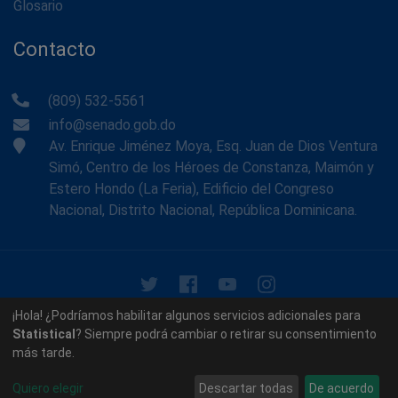
Glosario
Contacto
(809) 532-5561
info@senado.gob.do
Av. Enrique Jiménez Moya, Esq. Juan de Dios Ventura
Simó, Centro de los Héroes de Constanza, Maimón y
Estero Hondo (La Feria), Edificio del Congreso
Nacional, Distrito Nacional, República Dominicana.
© 2026 - Memoria Histórica del Senado de la República
¡Hola! ¿Podríamos habilitar algunos servicios adicionales para
Dominicana. Todos los derechos reservados.
Statistical
? Siempre podrá cambiar o retirar su consentimiento
más tarde.
Contáctenos
Acerca de nosotros
Quiero elegir
Descartar todas
De acuerdo