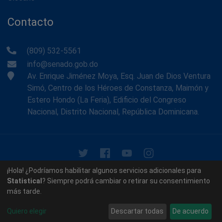
Contacto
(809) 532-5561
info@senado.gob.do
Av. Enrique Jiménez Moya, Esq. Juan de Dios Ventura
Simó, Centro de los Héroes de Constanza, Maimón y
Estero Hondo (La Feria), Edificio del Congreso
Nacional, Distrito Nacional, República Dominicana.
© 2026 - Memoria Histórica del Senado de la República
¡Hola! ¿Podríamos habilitar algunos servicios adicionales para
Dominicana. Todos los derechos reservados.
Statistical
? Siempre podrá cambiar o retirar su consentimiento
más tarde.
Contáctenos
Acerca de nosotros
Quiero elegir
Descartar todas
De acuerdo