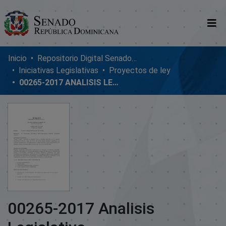
Comunidades
Inicio
Repositorio Digital SenadoRD
Iniciativas Legislativas
Proyectos de ley
Glosario
00265-2017 ANALISIS LEGISLATIVO
Nosotros
00265-2017 Analisis